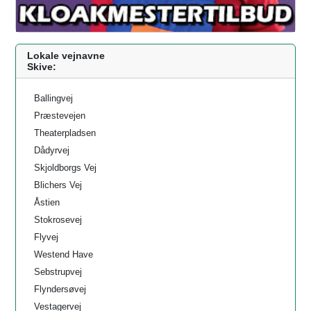
Lokale vejnavne
Skive:
Ballingvej
Præstevejen
Theaterpladsen
Dådyrvej
Skjoldborgs Vej
Blichers Vej
Åstien
Stokrosevej
Flyvej
Westend Have
Sebstrupvej
Flyndersøvej
Vestagervej