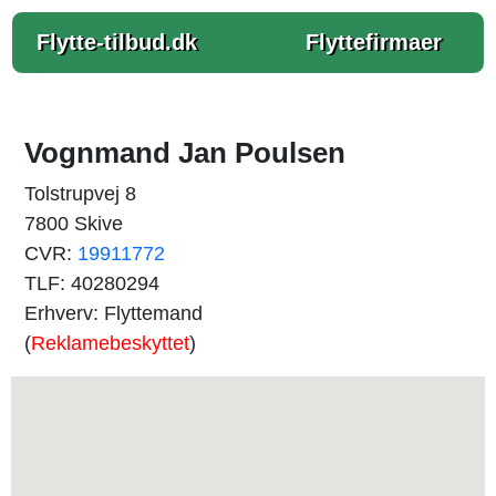
Flytte-tilbud.dk
Flyttefirmaer
Vognmand Jan Poulsen
Tolstrupvej 8
7800 Skive
CVR:
19911772
TLF: 40280294
Erhverv: Flyttemand
(
Reklamebeskyttet
)