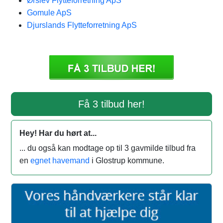
Ørslev Flytteforretning ApS
Gomule ApS
Djurslands Flytteforretning ApS
Få 3 tilbud her!
Hey! Har du hørt at...
... du også kan modtage op til 3 gavmilde tilbud fra
en
egnet havemand
i Glostrup kommune.