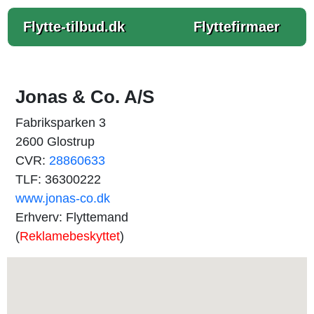
Flytte-tilbud.dk
Flyttefirmaer
Jonas & Co. A/S
Fabriksparken 3
2600 Glostrup
CVR:
28860633
TLF: 36300222
www.jonas-co.dk
Erhverv: Flyttemand
(
Reklamebeskyttet
)