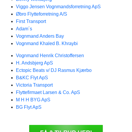
Viggo Jensen Vognmandsforretning ApS
Øbro Flytteforretning A/S
First Transport
Adam´s
Vognmand Anders Bay
Vognmand Khaled B. Khraybi
Vognmand Henrik Christoffersen
H. Andsbjerg ApS
Ectopic Beats v/ DJ Rasmus Kjærbo
B&KC Flyt ApS
Victoria Transport
Flyttefirmaet Larsen & Co. ApS
M H H BYG ApS
BG Flyt ApS