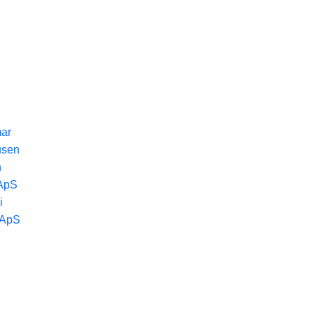
ar
usen
n
ApS
i
g ApS