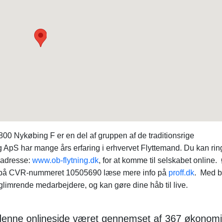
0 Nykøbing F er en del af gruppen af de traditionsrige
g ApS har mange års erfaring i erhvervet Flyttemand. Du kan ring
 adresse:
www.ob-flytning.dk
, for at komme til selskabet online
u på CVR-nummeret 10505690 læse mere info på
proff.dk
. Med b
glimrende medarbejdere, og kan gøre dine håb til live.
ar denne onlineside været gennemset af 367 økonom