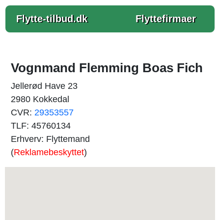
Flytte-tilbud.dk
Flyttefirmaer
Vognmand Flemming Boas Fich
Jellerød Have 23
2980 Kokkedal
CVR:
29353557
TLF: 45760134
Erhverv: Flyttemand
(
Reklamebeskyttet
)