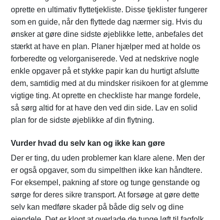
oprette en ultimativ flyttetjekliste. Disse tjeklister fungerer
som en guide, når den flyttede dag nærmer sig. Hvis du
ønsker at gøre dine sidste øjeblikke lette, anbefales det
stærkt at have en plan. Planer hjælper med at holde os
forberedte og velorganiserede. Ved at nedskrive nogle
enkle opgaver på et stykke papir kan du hurtigt afslutte
dem, samtidig med at du mindsker risikoen for at glemme
vigtige ting. At oprette en checkliste har mange fordele,
så sørg altid for at have den ved din side. Lav en solid
plan for de sidste øjeblikke af din flytning.
Vurder hvad du selv kan og ikke kan gøre
Der er ting, du uden problemer kan klare alene. Men der
er også opgaver, som du simpelthen ikke kan håndtere.
For eksempel, pakning af store og tunge genstande og
sørge for deres sikre transport. At forsøge at gøre dette
selv kan medføre skader på både dig selv og dine
ejendele. Det er klogt at overlade de tunge løft til fagfolk,