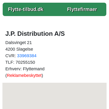
Flytte-tilbud.dk
Flyttefirmaer
J.P. Distribution A/S
Dalsvinget 21
4200 Slagelse
CVR:
33969384
TLF: 70255150
Erhverv: Flyttemand
(
Reklamebeskyttet
)