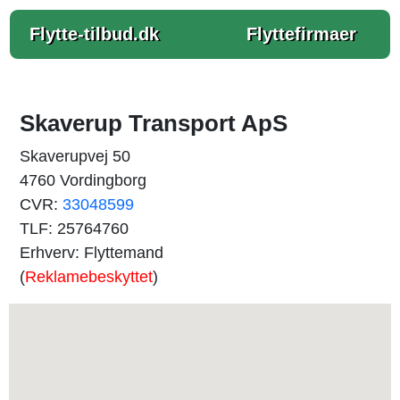
Flytte-tilbud.dk
Flyttefirmaer
Skaverup Transport ApS
Skaverupvej 50
4760 Vordingborg
CVR:
33048599
TLF: 25764760
Erhverv: Flyttemand
(
Reklamebeskyttet
)