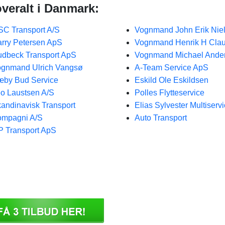
overalt i Danmark:
C Transport A/S
Vognmand John Erik Nie
rry Petersen ApS
Vognmand Henrik H Cla
dbeck Transport ApS
Vognmand Michael Ande
gnmand Ulrich Vangsø
A-Team Service ApS
by Bud Service
Eskild Ole Eskildsen
o Laustsen A/S
Polles Flytteservice
andinavisk Transport
Elias Sylvester Multiserv
mpagni A/S
Auto Transport
 Transport ApS