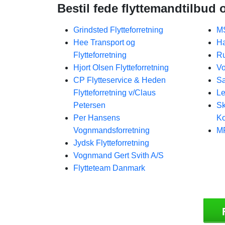
Bestil fede flyttemandtilbud 
Grindsted Flytteforretning
MS
Hee Transport og
Ha
Flytteforretning
Ru
Hjort Olsen Flytteforretning
Vo
CP Flytteservice & Heden
Sæ
Flytteforretning v/Claus
Le
Petersen
Sk
Per Hansens
Ko
Vognmandsforretning
MP
Jydsk Flytteforretning
Vognmand Gert Svith A/S
Flytteteam Danmark