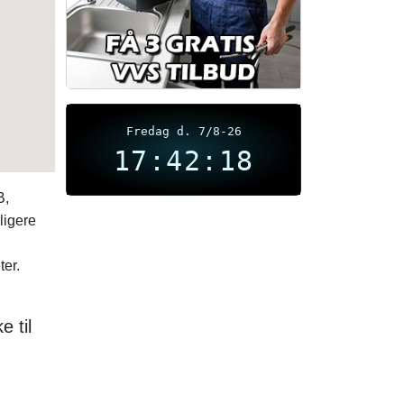
Fredag d. 7/8-26
17:42:18
B,
ligere
ter.
e til