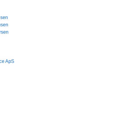
lsen
usen
rsen
ice ApS