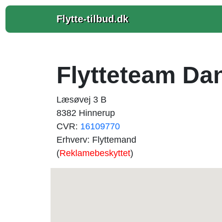
Flytte-tilbud.dk
Flytteteam Da
Læsøvej 3 B
8382 Hinnerup
CVR:
16109770
Erhverv: Flyttemand
(
Reklamebeskyttet
)