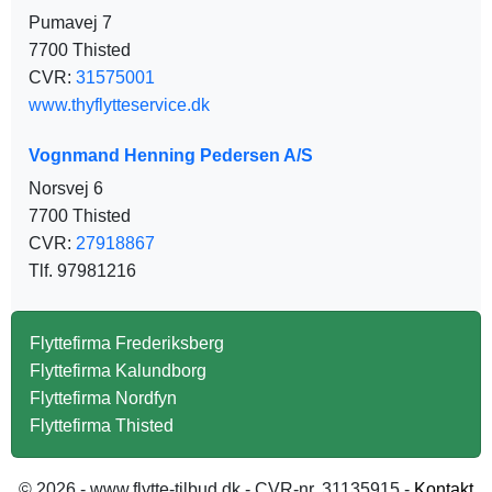
Pumavej 7
7700 Thisted
CVR:
31575001
www.thyflytteservice.dk
Vognmand Henning Pedersen A/S
Norsvej 6
7700 Thisted
CVR:
27918867
Tlf. 97981216
Flyttefirma Frederiksberg
Flyttefirma Kalundborg
Flyttefirma Nordfyn
Flyttefirma Thisted
© 2026 - www.flytte-tilbud.dk - CVR-nr. 31135915 -
Kontakt