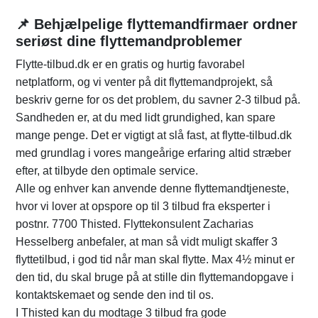
📌 Behjælpelige flyttemandfirmaer ordner
seriøst dine flyttemandproblemer
Flytte-tilbud.dk er en gratis og hurtig favorabel
netplatform, og vi venter på dit flyttemandprojekt, så
beskriv gerne for os det problem, du savner 2-3 tilbud på.
Sandheden er, at du med lidt grundighed, kan spare
mange penge. Det er vigtigt at slå fast, at flytte-tilbud.dk
med grundlag i vores mangeårige erfaring altid stræber
efter, at tilbyde den optimale service.
Alle og enhver kan anvende denne flyttemandtjeneste,
hvor vi lover at opspore op til 3 tilbud fra eksperter i
postnr. 7700 Thisted. Flyttekonsulent Zacharias
Hesselberg anbefaler, at man så vidt muligt skaffer 3
flyttetilbud, i god tid når man skal flytte. Max 4½ minut er
den tid, du skal bruge på at stille din flyttemandopgave i
kontaktskemaet og sende den ind til os.
I Thisted kan du modtage 3 tilbud fra gode