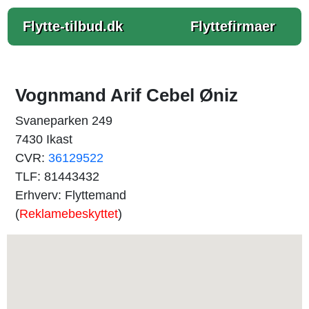
Flytte-tilbud.dk
Flyttefirmaer
Vognmand Arif Cebel Øniz
Svaneparken 249
7430 Ikast
CVR:
36129522
TLF: 81443432
Erhverv: Flyttemand
(
Reklamebeskyttet
)