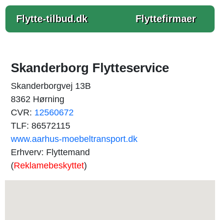
Flytte-tilbud.dk
Flyttefirmaer
Skanderborg Flytteservice
Skanderborgvej 13B
8362 Hørning
CVR:
12560672
TLF: 86572115
www.aarhus-moebeltransport.dk
Erhverv: Flyttemand
(
Reklamebeskyttet
)