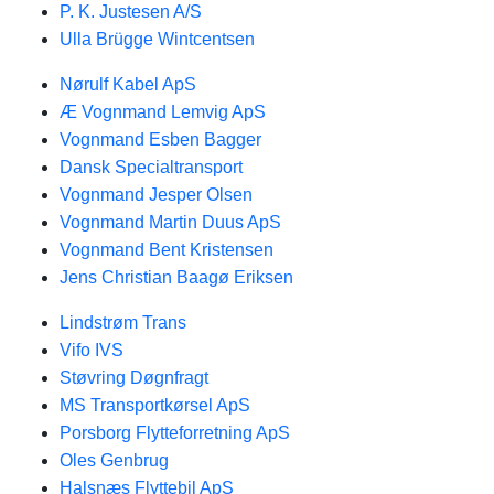
P. K. Justesen A/S
Ulla Brügge Wintcentsen
Nørulf Kabel ApS
Æ Vognmand Lemvig ApS
Vognmand Esben Bagger
Dansk Specialtransport
Vognmand Jesper Olsen
Vognmand Martin Duus ApS
Vognmand Bent Kristensen
Jens Christian Baagø Eriksen
Lindstrøm Trans
Vifo IVS
Støvring Døgnfragt
MS Transportkørsel ApS
Porsborg Flytteforretning ApS
Oles Genbrug
Halsnæs Flyttebil ApS