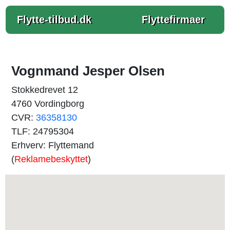
Flytte-tilbud.dk
Flyttefirmaer
Vognmand Jesper Olsen
Stokkedrevet 12
4760 Vordingborg
CVR:
36358130
TLF: 24795304
Erhverv: Flyttemand
(
Reklamebeskyttet
)