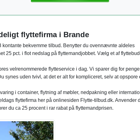
ideligt flyttefirma i Brande
 3 kontante bekvemme tilbud. Benytter du ovennævnte aldeles
net 25 pct. i flot nedslag på flyttemandjobbet. Vælg et af flytteb
res velrenommerede flytteservice i dag. Vi sparer dig for penge 
u synes uden tvivl, at det er alt for kompliceret, selv at opspore
varing i container, flytning af møbler, nedpakning eller internati
meldags flyttefirma her på onlinesiden Flytte-tilbud.dk. Anvender 
rer du ca 25 procent i rar rabat på flyttemandprisen.