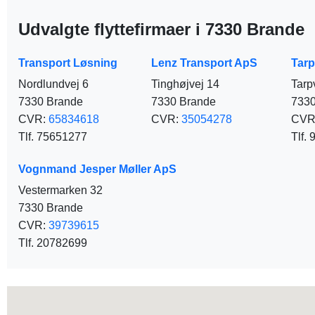
Udvalgte flyttefirmaer i 7330 Brande
Transport Løsning
Lenz Transport ApS
Tar
Nordlundvej 6
Tinghøjvej 14
Tarp
7330 Brande
7330 Brande
7330
CVR:
65834618
CVR:
35054278
CVR
Tlf. 75651277
Tlf.
Vognmand Jesper Møller ApS
Vestermarken 32
7330 Brande
CVR:
39739615
Tlf. 20782699