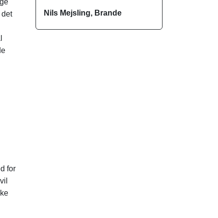
ige
Nils Mejsling, Brande
 det
l
de
d for
vil
ske