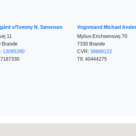
pgård v/Tommy N. Sørensen
Vognmand Michael Ande
vej 11
Mylius-Erichsensvej 70
 Brande
7330 Brande
:
13095280
CVR:
39668122
 97187330
Tlf. 40444275