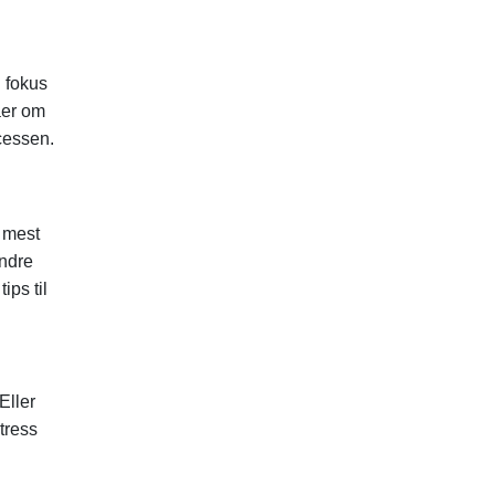
g fokus
aer om
ocessen.
e mest
andre
ips til
Eller
tress