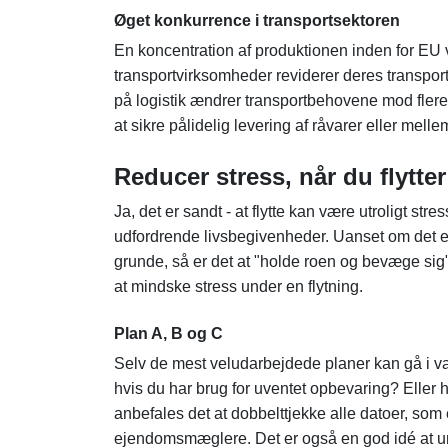
Øget konkurrence i transportsektoren
En koncentration af produktionen inden for EU v
transportvirksomheder reviderer deres transpor
på logistik ændrer transportbehovene mod flere,
at sikre pålidelig levering af råvarer eller mel
Reducer stress, når du flytter
Ja, det er sandt - at flytte kan være utroligt str
udfordrende livsbegivenheder. Uanset om det er 
grunde, så er det at "holde roen og bevæge sig" of
at mindske stress under en flytning.
Plan A, B og C
Selv de mest veludarbejdede planer kan gå i vask
hvis du har brug for uventet opbevaring? Eller h
anbefales det at dobbelttjekke alle datoer, som er 
ejendomsmæglere. Det er også en god idé at unde