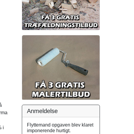
å
Anmeldelse
irma
Flyttemand opgaven blev klaret
 i
imponerende hurtigt.