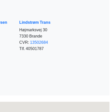
rsen
Lindstrøm Trans
Højmarksvej 30
7330 Brande
CVR:
13502684
Tlf. 40501787