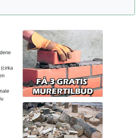
uddene
(cirka
 en
onale
du