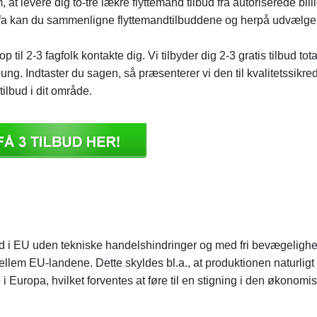
at levere dig to-tre lækre flyttemand tilbud fra autoriserede bill
 sofa kan du sammenligne flyttemandtilbuddene og herpå udvælge
 til 2-3 fagfolk kontakte dig. Vi tilbyder dig 2-3 gratis tilbud tota
ung. Indtaster du sagen, så præsenterer vi den til kvalitetssikre
tilbud i dit område.
ed i EU uden tekniske handelshindringer og med fri bevægelighe
mellem EU-landene. Dette skyldes bl.a., at produktionen naturligt 
 i Europa, hvilket forventes at føre til en stigning i den økonomi