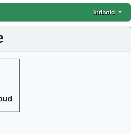
Indhold
e
lbud