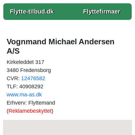
Flytte-tilbud.dk
Flyttefirmaer
Vognmand Michael Andersen
A/S
Kirkeleddet 317
3480 Fredensborg
CVR:
12476582
TLF: 40908292
www.ma-as.dk
Erhverv: Flyttemand
(
Reklamebeskyttet
)