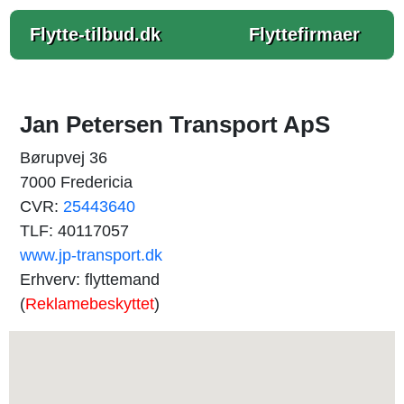
Flytte-tilbud.dk
Flyttefirmaer
Jan Petersen Transport ApS
Børupvej 36
7000 Fredericia
CVR:
25443640
TLF: 40117057
www.jp-transport.dk
Erhverv: flyttemand
(
Reklamebeskyttet
)