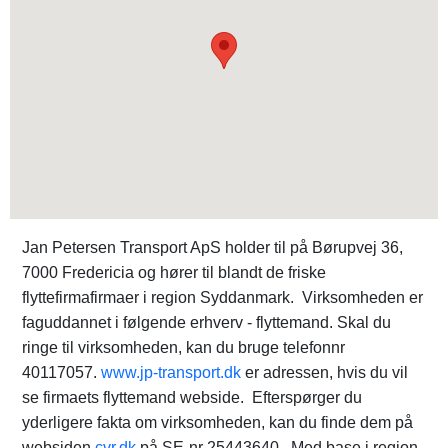
Jan Petersen Transport ApS holder til på Børupvej 36,
7000 Fredericia og hører til blandt de friske
flyttefirmafirmaer i region Syddanmark. Virksomheden er
faguddannet i følgende erhverv - flyttemand. Skal du
ringe til virksomheden, kan du bruge telefonnr
40117057.
www.jp-transport.dk
er adressen, hvis du vil
se firmaets flyttemand webside. Efterspørger du
yderligere fakta om virksomheden, kan du finde dem på
websiden
cvr.dk
på SE-nr 25443640. Med base i region