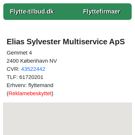
Flytte-tilbud.dk
Flyttefirmaer
Elias Sylvester Multiservice ApS
Gemmet 4
2400 København NV
CVR:
43522442
TLF: 61720201
Erhverv: flyttemand
(
Reklamebeskyttet
)