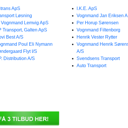
itrans ApS
I.K.E. ApS
ansport Løsning
Vognmand Jan Eriksen 
 Vognmand Lemvig ApS
Per Horup Sørensen
 Transport, Galten ApS
Vognmand Filtenborg
vi Best A/S
Henrik Vester Rytter
gnmand Poul Eli Nymann
Vognmand Henrik Søren
ndergaard Flyt I/S
A/S
P. Distribution A/S
Svendsens Transport
Auto Transport