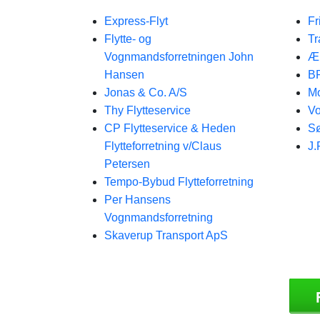
Express-Flyt
Fr
Flytte- og
Tr
Vognmandsforretningen John
Æ
Hansen
BP
Jonas & Co. A/S
Mo
Thy Flytteservice
Vo
CP Flytteservice & Heden
Sø
Flytteforretning v/Claus
J.
Petersen
Tempo-Bybud Flytteforretning
Per Hansens
Vognmandsforretning
Skaverup Transport ApS