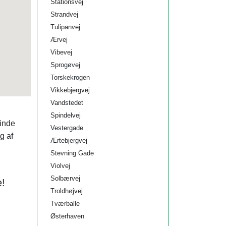
Stationsvej
Strandvej
Tulipanvej
Ærvej
Vibevej
Sprogøvej
Torskekrogen
Vikkebjergvej
Vandstedet
Spindelvej
finde
Vestergade
ig af
Ærtebjergvej
Stevning Gade
Violvej
Solbærvej
e!
Troldhøjvej
Tværballe
Østerhaven