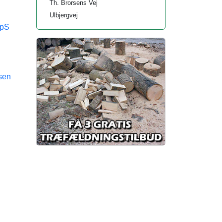
Th. Brorsens Vej
Ulbjergvej
ApS
sen