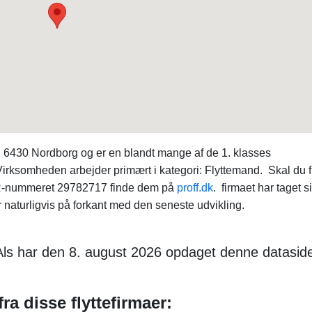
, 6430 Nordborg og er en blandt mange af de 1. klasses
irksomheden arbejder primært i kategori: Flyttemand. Skal du 
CVR-nummeret 29782717 finde dem på
proff.dk
. firmaet har taget s
 naturligvis på forkant med den seneste udvikling.
 Als har den 8. august 2026 opdaget denne datasid
a disse flyttefirmaer: