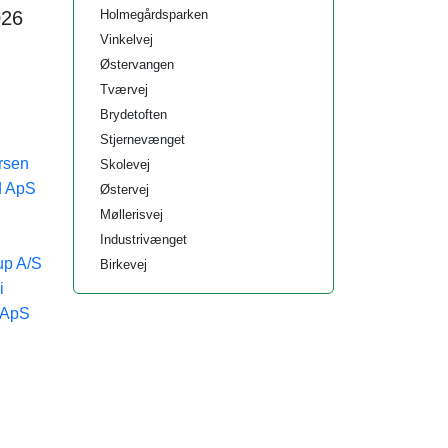
Holmegårdsparken
026
Vinkelvej
Østervangen
Tværvej
Brydetoften
Stjernevænget
rsen
Skolevej
d ApS
Østervej
Møllerisvej
Industrivænget
up A/S
Birkevej
i
g ApS