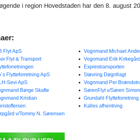
søgende i region Hovedstaden har den 8. august 2
aer:
 Flyt ApS
Vognmand Michael Ande
or Flyt & Transport
Vognmand Erik Kirkegår
ytteforretningen
Exprestransporten
´s Flytteforretning ApS
Støvring Døgnfragt
LH-Sevi ApS
Vognmand Per Brændstr
gnmand Børge Skafte
SørenFlyt v/Søren Simon
gnmand Kristian
Grundahl Flytteforretnin
ristoffersen
Kalles afhentning
rpgård v/Tommy N. Sørensen