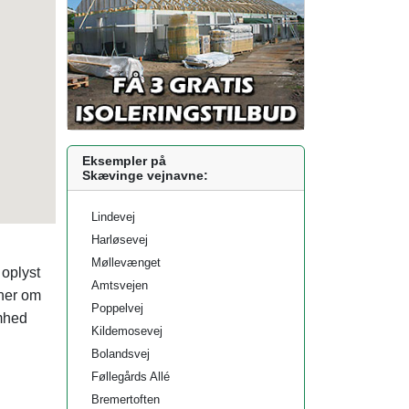
Eksempler på
Skævinge vejnavne:
Lindevej
Harløsevej
Møllevænget
 oplyst
Amtsvejen
oner om
Poppelvej
mhed
Kildemosevej
Bolandsvej
Føllegårds Allé
Bremertoften