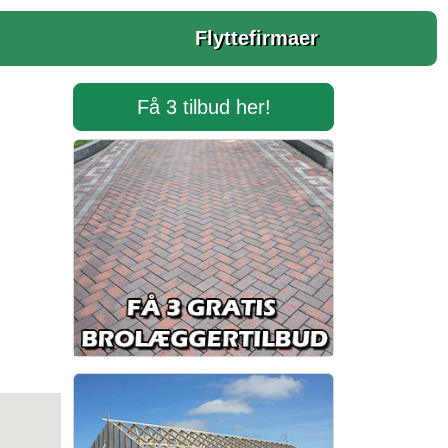
Flyttefirmaer
Få 3 tilbud her!