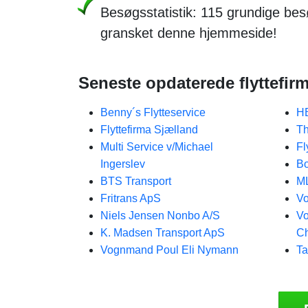
Besøgsstatistik: 115 grundige be
gransket denne hjemmeside!
Seneste opdaterede flyttefirm
Benny´s Flytteservice
HB
Flyttefirma Sjælland
Th
Multi Service v/Michael
Fl
Ingerslev
Bo
BTS Transport
M
Fritrans ApS
Vo
Niels Jensen Nonbo A/S
Vo
K. Madsen Transport ApS
Ch
Vognmand Poul Eli Nymann
Ta