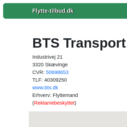
Flytte-tilbud.dk
BTS Transport
Industrivej 21
3320 Skævinge
CVR:
50698653
TLF: 40309250
www.bts.dk
Erhverv: Flyttemand
(
Reklamebeskyttet
)