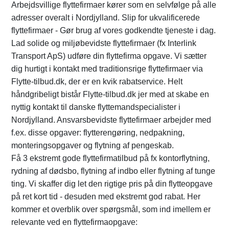
Arbejdsvillige flyttefirmaer kører som en selvfølge på alle
adresser overalt i Nordjylland. Slip for ukvalificerede
flyttefirmaer - Gør brug af vores godkendte tjeneste i dag.
Lad solide og miljøbevidste flyttefirmaer (fx Interlink
Transport ApS) udføre din flyttefirma opgave. Vi sætter
dig hurtigt i kontakt med traditionsrige flyttefirmaer via
Flytte-tilbud.dk, der er en kvik rabatservice. Helt
håndgribeligt bistår Flytte-tilbud.dk jer med at skabe en
nyttig kontakt til danske flyttemandspecialister i
Nordjylland. Ansvarsbevidste flyttefirmaer arbejder med
f.ex. disse opgaver: flytterengøring, nedpakning,
monteringsopgaver og flytning af pengeskab.
Få 3 ekstremt gode flyttefirmatilbud på fx kontorflytning,
rydning af dødsbo, flytning af indbo eller flytning af tunge
ting. Vi skaffer dig let den rigtige pris på din flytteopgave
på ret kort tid - desuden med ekstremt god rabat. Her
kommer et overblik over spørgsmål, som ind imellem er
relevante ved en flyttefirmaopgave: