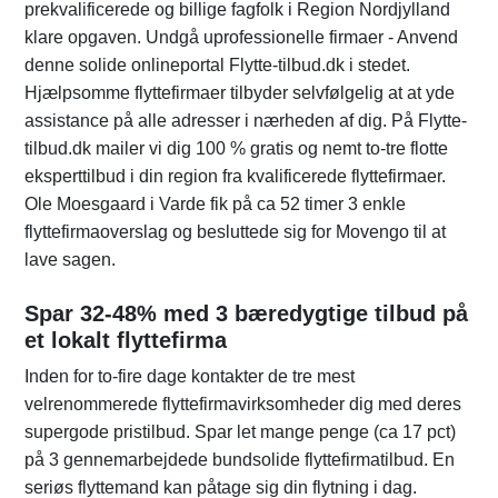
prekvalificerede og billige fagfolk i Region Nordjylland
klare opgaven. Undgå uprofessionelle firmaer - Anvend
denne solide onlineportal Flytte-tilbud.dk i stedet.
Hjælpsomme flyttefirmaer tilbyder selvfølgelig at at yde
assistance på alle adresser i nærheden af dig. På Flytte-
tilbud.dk mailer vi dig 100 % gratis og nemt to-tre flotte
eksperttilbud i din region fra kvalificerede flyttefirmaer.
Ole Moesgaard i Varde fik på ca 52 timer 3 enkle
flyttefirmaoverslag og besluttede sig for Movengo til at
lave sagen.
Spar 32-48% med 3 bæredygtige tilbud på
et lokalt flyttefirma
Inden for to-fire dage kontakter de tre mest
velrenommerede flyttefirmavirksomheder dig med deres
supergode pristilbud. Spar let mange penge (ca 17 pct)
på 3 gennemarbejdede bundsolide flyttefirmatilbud. En
seriøs flyttemand kan påtage sig din flytning i dag.