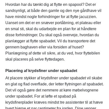
Hvordan har du tænkt dig at flytte en spapool? Det er
sandsynligt, at både den gamle og den nye gårdhave vil
have mindst nogle forhindringer for at flytte jacuzzien.
Uanset om det er en snæver portåbning, et plateau eller
en smal sti, skal du udarbejde en plan for at håndtere
disse forhindringer. Du skal også overveje, hvordan du
planlægger at flytte spabadet. Vil du transportere det
gennem baghaven eller via forsiden af huset?
Planlægning af dette vil sikre, at du ved, hvor flyttebilen
skal placeres på selve flyttedagen.
Placering af krydsfiner under spabadet
At placere stykker af krydsfiner under spabadet vil skabe
en glat og flad overflade, der letter flytningen af spabadet.
Det vil også gøre det nemmere at køre møbelvognene
under spabadet. For at løfte et spabad på
krydsfinerplader kræves mindst tre assistenter til at hæve
hvert hjørne et par centimeter fra jorden. Dine venner