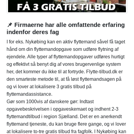
📌 Firmaerne har alle omfattende erfaring
indenfor deres fag
I for eks. Nykøbing kan en aktiv flyttemand såvel få taget
hånd om din flyttemandopgave som udføre flytning af
ejendele. Alle typer af flyttemandopgaver udføres hurtigt
og effektivt så benyt dig af vores brugervenlige system
her, det kommer du ikke til at fortryde. Flytte-tilbud.dk er
den smarteste metode til, at få løst flyttemandsagen på
og vi lover at lokalisere 3 gratis tilbud på
flyttemandassistance.
Gør som 1000vis af danskere gør: Indtast
opgavebeskrivelsen i opgaveskemaet og indhent 2-3
flyttemandtilbud i region Sjælland. Det er en anerkendt
flyttemand tjeneste, du kan bruge flere gange, og vi lover
at lokalisere to-tre gratis tilbud fra fagfolk. I Nykøbing kan