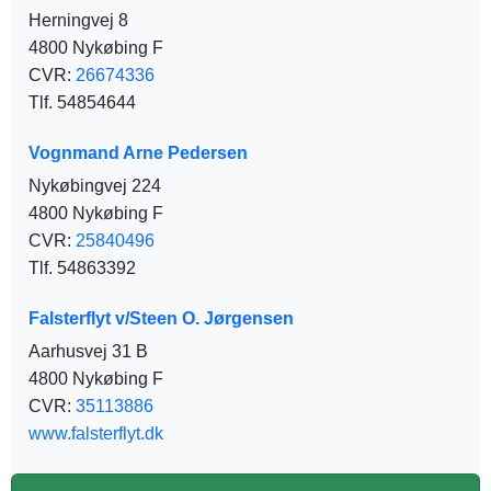
Herningvej 8
4800 Nykøbing F
CVR:
26674336
Tlf. 54854644
Vognmand Arne Pedersen
Nykøbingvej 224
4800 Nykøbing F
CVR:
25840496
Tlf. 54863392
Falsterflyt v/Steen O. Jørgensen
Aarhusvej 31 B
4800 Nykøbing F
CVR:
35113886
www.falsterflyt.dk