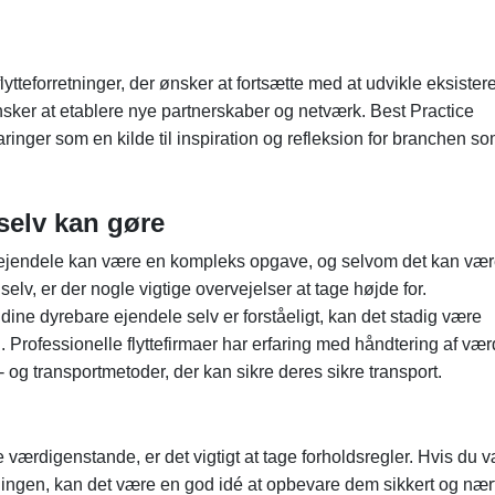
ytteforretninger, der ønsker at fortsætte med at udvikle eksiste
ker at etablere nye partnerskaber og netværk. Best Practice
inger som en kilde til inspiration og refleksion for branchen s
 selv kan gøre
re ejendele kan være en kompleks opgave, og selvom det kan væ
elv, er der nogle vigtige overvejelser at tage højde for.
 dine dyrebare ejendele selv er forståeligt, kan det stadig være
en. Professionelle flyttefirmaer har erfaring med håndtering af vær
og transportmetoder, der kan sikre deres sikre transport.
værdigenstande, er det vigtigt at tage forholdsregler. Hvis du 
ingen, kan det være en god idé at opbevare dem sikkert og nær