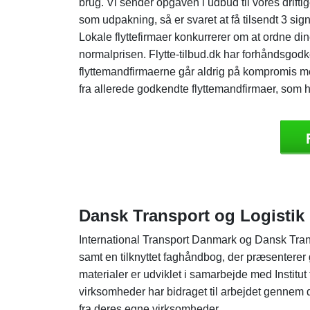
brug. Vi sender opgaven i udbud til vores drifti
som udpakning, så er svaret at få tilsendt 3 sign
Lokale flyttefirmaer konkurrerer om at ordne di
normalprisen. Flytte-tilbud.dk har forhåndsgod
flyttemandfirmaerne går aldrig på kompromis me
fra allerede godkendte flyttemandfirmaer, som h
Dansk Transport og Logistik
International Transport Danmark og Dansk Transp
samt en tilknyttet faghåndbog, der præsentere
materialer er udviklet i samarbejde med Institut 
virksomheder har bidraget til arbejdet gennem 
fra deres egne virksomheder.