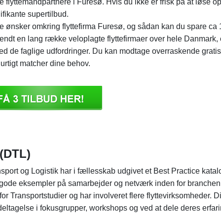
ge flyttemandpartnere i Furesø. Hvis du ikke er frisk på at løse o
ifikante supertilbud.
ne ønsker omkring flyttefirma Furesø, og sådan kan du spare ca 1
kendt en lang række veloplagte flyttefirmaer over hele Danmark,
d de faglige udfordringer. Du kan modtage overraskende gratis 
urtigt matcher dine behov.
 (DTL)
ort og Logistik har i fællesskab udgivet et Best Practice katal
r gode eksempler på samarbejder og netværk inden for branchen
for Transportstudier og har involveret flere flyttevirksomheder. D
deltagelse i fokusgrupper, workshops og ved at dele deres erfar