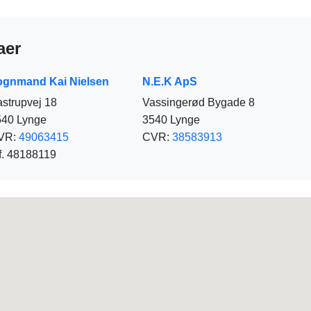
aer
ognmand Kai Nielsen
N.E.K ApS
strupvej 18
Vassingerød Bygade 8
540 Lynge
3540 Lynge
VR:
49063415
CVR:
38583913
f. 48188119