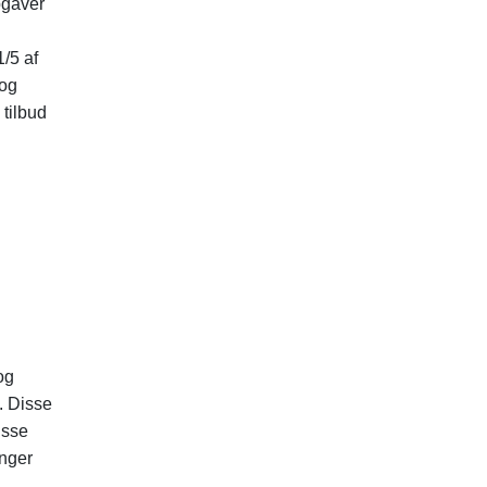
pgaver
/5 af
 og
tilbud
og
. Disse
isse
inger