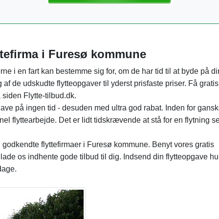
flyttefirma i Furesø kommune
erne i en fart kan bestemme sig for, om de har tid til at byde på di
af de udskudte flytteopgaver til yderst prisfaste priser. Få gratis
siden Flytte-tilbud.dk.
pgave på ingen tid - desuden med ultra god rabat. Inden for gansk
el flyttearbejde. Det er lidt tidskrævende at stå for en flytning se
g godkendte flyttefirmaer i Furesø kommune. Benyt vores gratis
ade os indhente gode tilbud til dig. Indsend din flytteopgave hur
 dage.