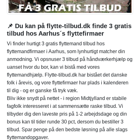
📌 Du kan på flytte-tilbud.dk finde 3 gratis
tilbud hos Aarhus´s flyttefirmaer
Vi finder hurtigt 3 gratis flyttemand tilbud hos
flyttemandfirmaer i Aarhus, som lynhurtigt matcher din
anmodning. Vi opsnuser 3 tilbud på håndværkerhjælp og
uanset hvor du bor, kan vi bistå med vores
flyttemandhjælp. Flytte-tilbud.dk har bistået det danske
folk i årevis, og vore flyttefirmaer har plads i kalenderen
til dig - og er ganske få tryk væk.
Bliv ikke snydt på nettet - i region Midtjylland er stabile
fagfolk interesseret i at sammensætte raske tilbud. Vi
tilbyder dig den laveste pris på 1-2 arbejdsdage og din
bonus kan til tider runde 30 pct, dersom du bestiller 3
tilbud. Spar penge på den bedste løsning på alle slags
flyttemandopgaver.