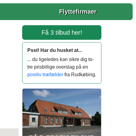
Flyttefirmaer
Få 3 tilbud her!
Psst! Har du husket at...
... du ligeledes kan sikre dig to-
tre prisbillige overslag på en
positiv træfælder
fra Rudkøbing.