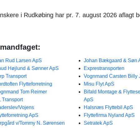
nskere i Rudkøbing har pr. 7. august 2026 aflagt 
temandfaget:
an Rud Larsen ApS
Johan Bækgaard & Søn 
ud Højlund & Sønner ApS
Exprestransporten
rp Transport
Vognmand Carsten Billy
rdtoften Flytteforretning
Misu Flyt ApS
ognmand Tom Reimer
Bifald Montage & Flyttese
 Transport
ApS
derslev/Vojens
Halsnæs Flyttebil ApS
ytteforretning ApS
Flyttefirma Nyland ApS
rpgård v/Tommy N. Sørensen
Setratek ApS