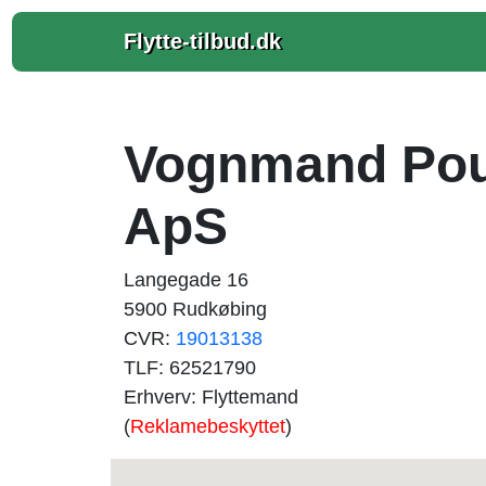
Flytte-tilbud.dk
Vognmand Pou
ApS
Langegade 16
5900 Rudkøbing
CVR:
19013138
TLF: 62521790
Erhverv: Flyttemand
(
Reklamebeskyttet
)