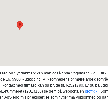
aer i region Syddanmark kan man også finde Vognmand Poul Birk
de 16, 5900 Rudkøbing. Virksomhedens primære arbejdsområd
kontakt med firmaet, kan du bruge tlf. 62521790. Er du på udkig
på SE-nummeret (19013138) se dem på webportalen
proff.dk
. Som
n ApS enorm stor ekspertise som flyttefirma virksomhed og har