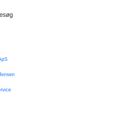
besøg
ApS
 Jensen
rvice