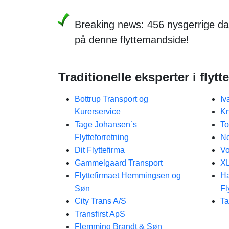
Breaking news: 456 nysgerrige da
på denne flyttemandside!
Traditionelle eksperter i flyt
Bottrup Transport og
Iv
Kurerservice
Kn
Tage Johansen´s
To
Flytteforretning
No
Dit Flyttefirma
V
Gammelgaard Transport
XL
Flyttefirmaet Hemmingsen og
Ha
Søn
Fl
City Trans A/S
Ta
Transfirst ApS
Flemming Brandt & Søn