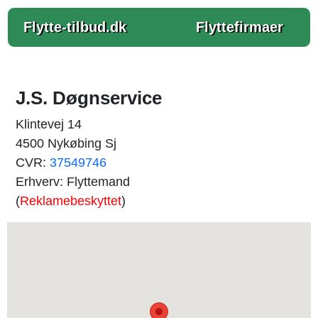
Flytte-tilbud.dk
Flyttefirmaer
J.S. Døgnservice
Klintevej 14
4500 Nykøbing Sj
CVR:
37549746
Erhverv: Flyttemand
(
Reklamebeskyttet
)